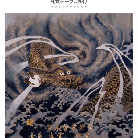
託宣テーブル掛け