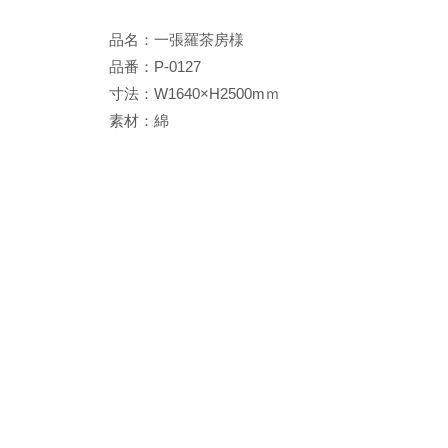
品名：一張羅茶房様
品番：P-0127
寸法：W1640×H2500mｍ
素材：綿