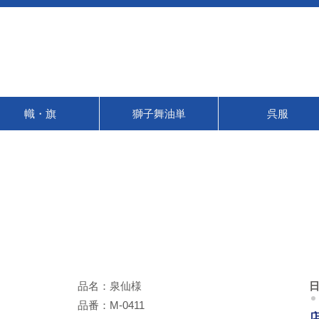
幟・旗
獅子舞油単
呉服
品名：泉仙様
品番：M-0411