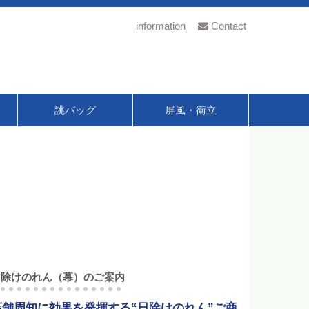
information
Contact
誂バッグ
屏風・衝立
日除けのれん（幕）のご案内
店舗周知に効果を発揮する“日除けのれん”ご商