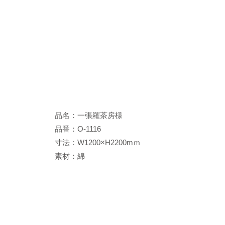
品名：一張羅茶房様
品番：O-1116
寸法：W1200×H2200mｍ
素材：綿