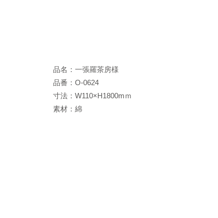
品名：一張羅茶房様
品番：O-0624
寸法：W110×H1800mｍ
素材：綿