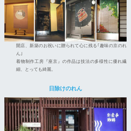
開店、新築のお祝いに贈られて心に残る｢趣味の京のれ
ん｣
着物制作工房『座京』の作品は技法の多様性に優れ繊
細、とっても綺麗。
日除けのれん