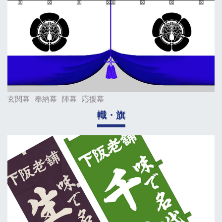
玄関幕
奉納幕
陣幕
応援幕
幟・旗