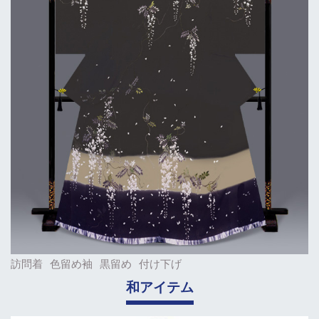
訪問着
色留め袖
黒留め
付け下げ
和アイテム