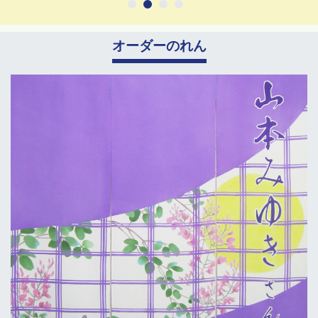
1
2
3
4
オーダーのれん