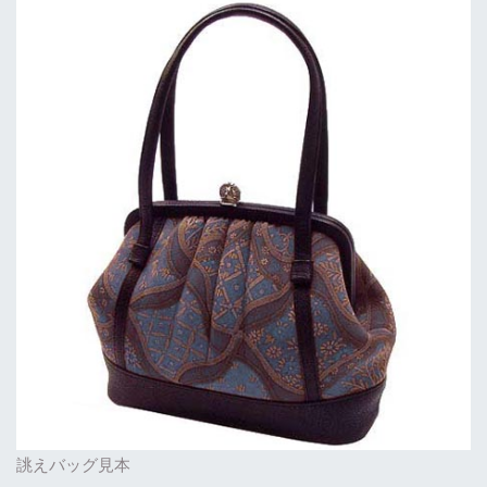
誂えバッグ見本