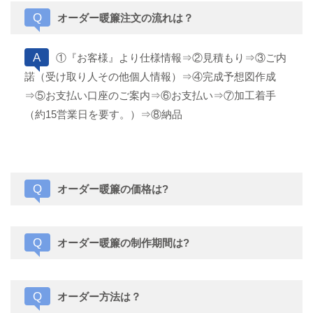
Q
オーダー暖簾注文の流れは？
A
①『お客様』より仕様情報⇒②見積もり⇒③ご内
諾（受け取り人その他個人情報）⇒④完成予想図作成
⇒⑤お支払い口座のご案内⇒⑥お支払い⇒⑦加工着手
（約15営業日を要す。）⇒⑧納品
Q
オーダー暖簾の価格は?
Q
オーダー暖簾の制作期間は?
Q
オーダー方法は？