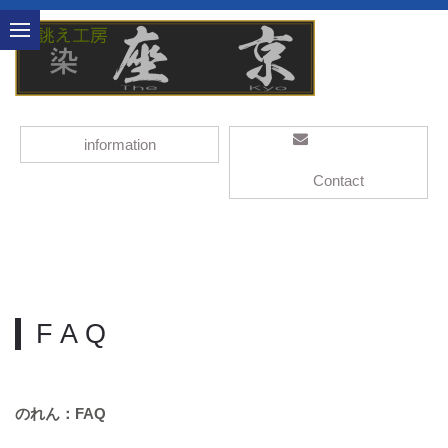
information
Contact
F A Q
のれん：FAQ